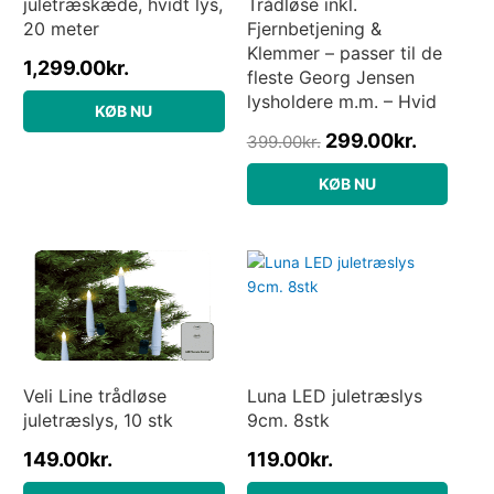
juletræskæde, hvidt lys,
Trådløse inkl.
20 meter
Fjernbetjening &
Klemmer – passer til de
1,299.00
kr.
fleste Georg Jensen
lysholdere m.m. – Hvid
KØB NU
299.00
kr.
399.00
kr.
KØB NU
Veli Line trådløse
Luna LED juletræslys
juletræslys, 10 stk
9cm. 8stk
149.00
kr.
119.00
kr.