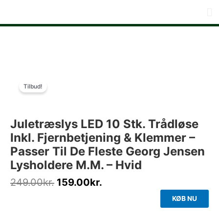
Gå
Me
Trådløse juletræslys
til
indholdet
Original
Current
price
price
Tilbud!
was:
is:
249.00kr..
159.00kr..
Juletræslys LED 10 Stk. Trådløse
Inkl. Fjernbetjening & Klemmer –
Passer Til De Fleste Georg Jensen
Lysholdere M.m. – Hvid
249.00
kr.
159.00
kr.
KØB NU