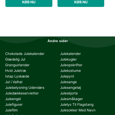
KØB NU
KØB NU
Andre sider
Chokolade Julekalender
Julekalender
Glædelig Jul
Julekugler
Granguirlander
Juleopskrifter
Hvid Juletræ
Julekostume
Istap Lyskæde
Julepynt
Jul i Valhal
Julesange
Julebelysning Udendørs
Julesengetøj
Juledækkeservietter
Juleskjorte
Juleengel
Julesmåkager
Julefigurer
Julelys Til Flagstang
Julefilm
Julesokker Med Navn