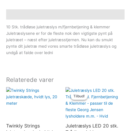
Beskrivelse
10 Stk. trådløse juletræslys m/fjernbetjening & klemmer
Juletræslysene er for de fleste nok den vigtigste pynt på
juletræet – næst efter juletræsstjernen. Nu kan du smukt
pynte dit juletræ med vores smarte trådløse juletræslys og
undgå at falde over ledni
Relaterede varer
Original
Current
Tilbud!
Tilbud!
price
price
was:
is:
399.00kr..
299.00kr
Twinkly Strings
Juletræslys LED 20 stk.