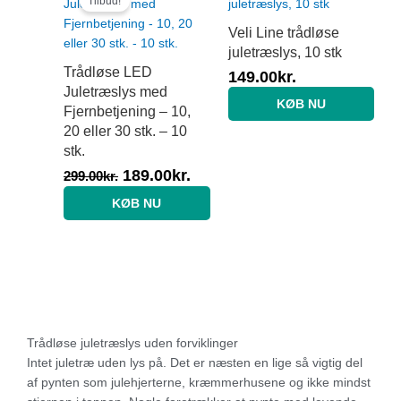
price
price
Tilbud!
was:
is:
Veli Line trådløse
299.00kr..
189.00kr..
juletræslys, 10 stk
Trådløse LED
149.00
kr.
Juletræslys med
KØB NU
Fjernbetjening – 10,
20 eller 30 stk. – 10
stk.
189.00
kr.
299.00
kr.
KØB NU
Trådløse juletræslys uden forviklinger
Intet juletræ uden lys på. Det er næsten en lige så vigtig del
af pynten som julehjerterne, kræmmerhusene og ikke mindst