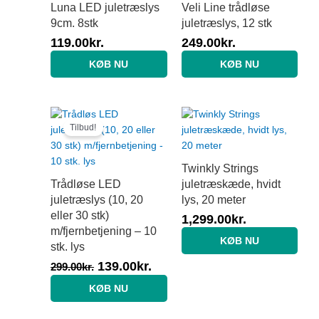
Luna LED juletræslys
Veli Line trådløse
9cm. 8stk
juletræslys, 12 stk
119.00
kr.
249.00
kr.
KØB NU
KØB NU
Original
Current
price
price
Tilbud!
was:
is:
299.00kr..
139.00kr..
Twinkly Strings
Trådløse LED
juletræskæde, hvidt
juletræslys (10, 20
lys, 20 meter
eller 30 stk)
1,299.00
kr.
m/fjernbetjening – 10
KØB NU
stk. lys
139.00
kr.
299.00
kr.
KØB NU