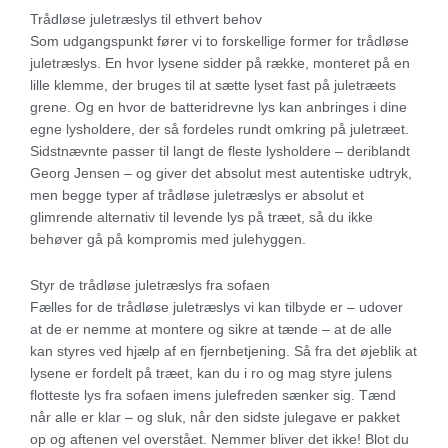
Trådløse juletræslys til ethvert behov
Som udgangspunkt fører vi to forskellige former for trådløse
juletræslys. En hvor lysene sidder på række, monteret på en
lille klemme, der bruges til at sætte lyset fast på juletræets
grene. Og en hvor de batteridrevne lys kan anbringes i dine
egne lysholdere, der så fordeles rundt omkring på juletræet.
Sidstnævnte passer til langt de fleste lysholdere – deriblandt
Georg Jensen – og giver det absolut mest autentiske udtryk,
men begge typer af trådløse juletræslys er absolut et
glimrende alternativ til levende lys på træet, så du ikke
behøver gå på kompromis med julehyggen.
Styr de trådløse juletræslys fra sofaen
Fælles for de trådløse juletræslys vi kan tilbyde er – udover
at de er nemme at montere og sikre at tænde – at de alle
kan styres ved hjælp af en fjernbetjening. Så fra det øjeblik at
lysene er fordelt på træet, kan du i ro og mag styre julens
flotteste lys fra sofaen imens julefreden sænker sig. Tænd
når alle er klar – og sluk, når den sidste julegave er pakket
op og aftenen vel overstået. Nemmer bliver det ikke! Blot du