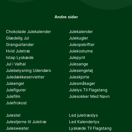
Andre sider
Chokolade Julekalender
Julekalender
Glædelig Jul
Julekugler
Granguirlander
Juleopskrifter
Hvid Juletræ
Julekostume
Istap Lyskæde
Julepynt
Jul i Valhal
Julesange
Julebelysning Udendørs
Julesengetøj
Juledækkeservietter
Juleskjorte
Juleengel
Julesmåkager
Julefigurer
Julelys Til Flagstang
Julefilm
Julesokker Med Navn
Julefrokost
Julestel
Led juletræslys
Julestjerne til Juletræ
Led Kalenderlys
Julesweater
Lyskæde Til Flagstang