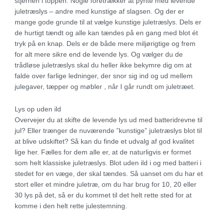
stjernen i toppen. Nogle foretrækker at pynte med levende
juletræslys – andre med kunstige af slagsen. Og der er
mange gode grunde til at vælge kunstige juletræslys. Dels er
de hurtigt tændt og alle kan tændes på en gang med blot ét
tryk på en knap. Dels er de både mere miljørigtige og frem
for alt mere sikre end de levende lys. Og vælger du de
trådløse juletræslys skal du heller ikke bekymre dig om at
falde over farlige ledninger, der snor sig ind og ud mellem
julegaver, tæpper og møbler , når I går rundt om juletræet.
Lys op uden ild
Overvejer du at skifte de levende lys ud med batteridrevne til
jul? Eller trænger de nuværende ”kunstige” juletræslys blot til
at blive udskiftet? Så kan du finde et udvalg af god kvalitet
lige her. Fælles for dem alle er, at de naturligvis er formet
som helt klassiske juletræslys. Blot uden ild i og med batteri i
stedet for en væge, der skal tændes. Så uanset om du har et
stort eller et mindre juletræ, om du har brug for 10, 20 eller
30 lys på det, så er du kommet til det helt rette sted for at
komme i den helt rette julestemning.