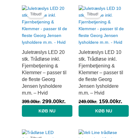
Original
Current
Original
Curre
price
price
price
price
Tilbud!
Tilbud!
was:
is:
was:
is:
399.00kr..
299.00kr..
249.00kr..
159.00
Juletræslys LED 20
Juletræslys LED 10
stk. Trådløse inkl.
stk. Trådløse inkl.
Fjernbetjening &
Fjernbetjening &
Klemmer – passer til
Klemmer – passer til
de fleste Georg
de fleste Georg
Jensen lysholdere
Jensen lysholdere
m.m. – Hvid
m.m. – Hvid
299.00
kr.
159.00
kr.
399.00
kr.
249.00
kr.
KØB NU
KØB NU
Original
Current