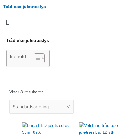
Gå
Trådløse juletræslys
til
indholdet
Menu
Trådløse juletræslys
Indhold
Viser 8 resultater